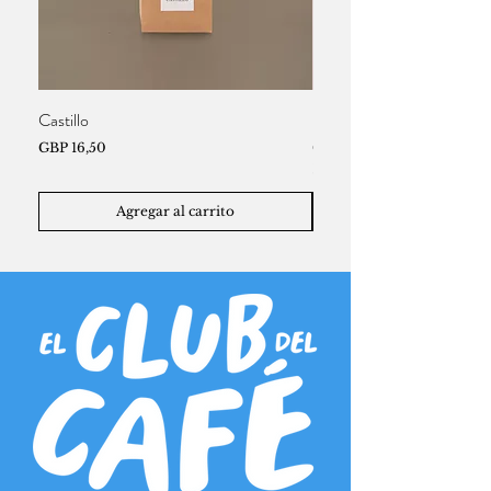
Castillo
Brewing Guide
Precio
Precio
GBP 16,50
GBP 3,50
2 for £6
Agregar al carrito