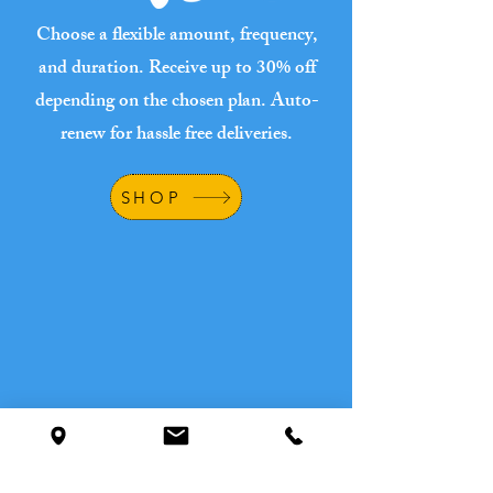
Choose a flexible amount, frequency,
and duration. Receive up to 30% off
depending on the chosen plan. Auto-
renew for hassle free deliveries.
SHOP