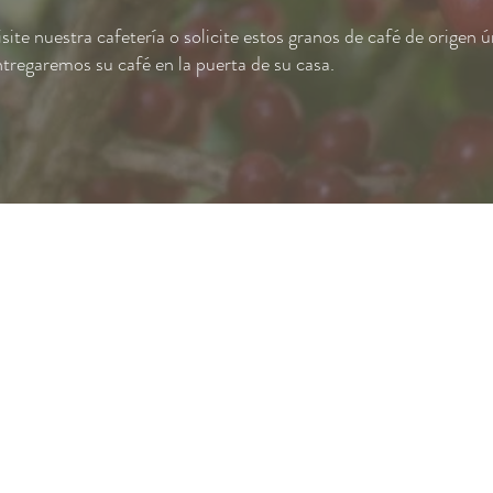
site nuestra cafetería o solicite estos granos de café de origen ú
ntregaremos su café en la puerta de su casa.