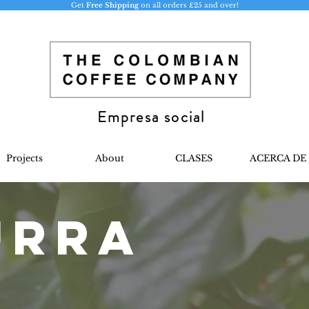
Get
Free Shipping
on all orders £25 and over!
Empresa social
Projects
About
CLASES
ACERCA DE
urra