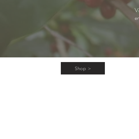
Vi
e
Shop >