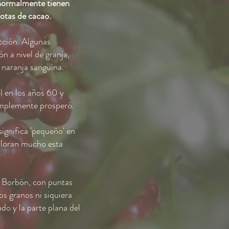
s normalmente tienen
notas de cacao.
ección. Algunas
n a nivel de granja,
naranja sanguina.
l en los años 60 y
implemente prosperó.
ignifica 'pequeño' en
valoran mucho esta
o Borbón, con puntas
os granos ni siquiera
do y la parte plana del