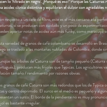
acen lo 'filtrado en negro'. ¿Porqué es eso? Porque las Caturra
a acidez cítrica distintiva y equilibran el dulzor con agradables 
n respecto a un café de filtro, este es el más cercano a la perf
aturras, si se producen con cuidado y un poco de experimentació
ueden aportar notas de acidez aún más funky, como maracuyá o 
sta variedad de granos de café colombiano se desarrolló en Brasi
uego se trasladó a las montañas nubladas de Colombia, donde s
unque los árboles de Caturra son de tamaño pequeño (Caturra s
ortugués), producen más frijoles que Typicas. Los agricultores 
elación tamaño / rendimiento por razones obvias.
os granos de café Caturra son más redondos que los de Typica 
ltas y centro deprimido. El surco en el medio es pequeño y algun
resentan un surco. El borde de la pendiente no es muy pronuncia
ijol es bastante irregular.