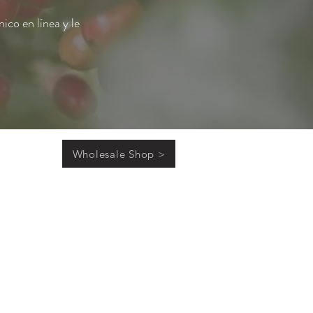
nico en línea y le
Wholesale Shop >