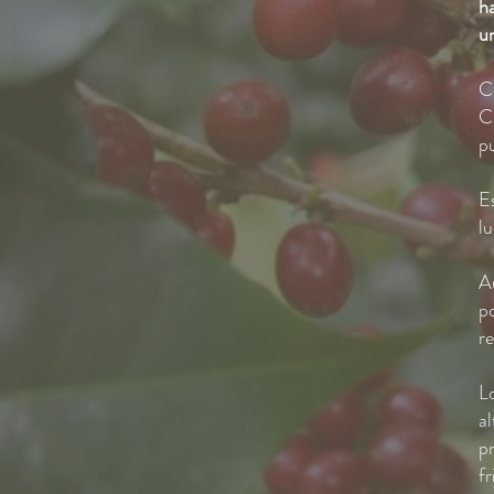
h
un
Co
C
p
E
l
A
p
r
L
a
p
fr